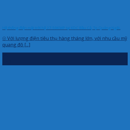
Hệ thống điện mặt trời hệ 27.59KWP tại KDC Bầu Cả, Tp Quảng Ngãi.
⦾ Với lượng điện tiêu thụ hàng tháng lớn, với nhu cầu mỹ
quang đô [...]
26
Th3