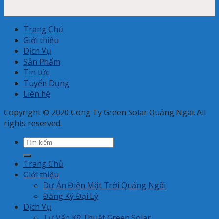
Trang Chủ
Giới thiệu
Dịch Vụ
Sản Phẩm
Tin tức
Tuyển Dụng
Liên hệ
Copyright © 2020 Công Ty Green Solar Quảng Ngãi. All
rights reserved.
Search
for:
Trang Chủ
Giới thiệu
Dự Án Điện Mặt Trời Quảng Ngãi
Đăng Ký Đại Lý
Dịch Vụ
Tư Vấn Kỹ Thuật Green Solar