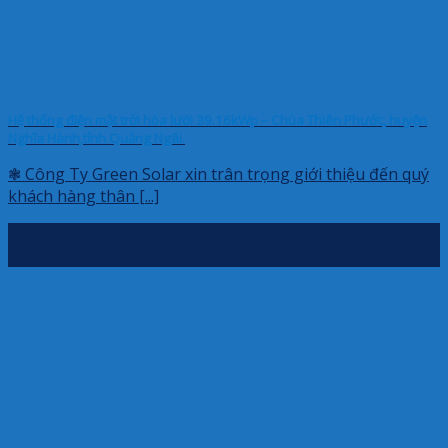
Hệ thống điện mặt trời hòa lưới 39.16kWp – Chùa Thiên Phước, huyện
Nghĩa Hành,tỉnh Quảng Ngãi.
❃ Công Ty Green Solar xin trân trọng giới thiệu đến quý
khách hàng thân [...]
24
Th11