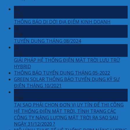
24
Th2
THÔNG BÁO DI DỜI ĐỊA ĐIỂM KINH DOANH
16
Th8
TUYỂN DỤNG THÁNG 08/2024
20
Th5
GIẢI PHÁP HỆ THỐNG ĐIỆN MẶT TRỜI LƯU TRỮ
HYBRID
THÔNG BÁO TUYỂN DỤNG THÁNG 05-2022
GREEN SOLAR THÔNG BÁO TUYỂN DỤNG KỸ SƯ
ĐIỆN THÁNG 10/2021
22
Th9
TẠI SAO PHẢI CHỌN ĐƠN VỊ UY TÍN ĐỂ THI CÔNG
HỆ THỐNG ĐIỆN MẶT TRỜI, TÌNH TRẠNG CÁC
CÔNG TY NĂNG LƯỢNG MẶT TRỜI RA SAO SAU
NGÀY 31/12/2020 ?