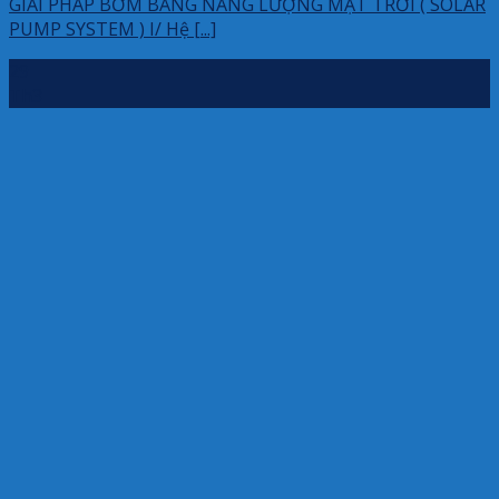
GIẢI PHÁP BƠM BẰNG NĂNG LƯỢNG MẶT TRỜI ( SOLAR
PUMP SYSTEM ) I/ Hệ [...]
29
Th3