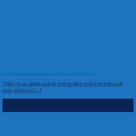
Điện mặt trời mái nhà: Giải pháp mới, hiệu quả cao
Thấy rõ ưu điểm của hệ thống điện mặt trời trên mái
nhà, nhiều hộ [...]
12
Th1