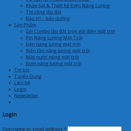
Khảo Sát & Thiết Kế Điện Năng Lượng
Thi công lắp đặt
Bảo trì – bảo dưỡng
Sản Phẩm
Gói Combo lắp đặt trọn gói điện mặt trời
Pin Năng Lượng Mặt Trời
Đèn năng lượng mặt trời
Biến tần năng lượng mặt trời
Máy nước nóng mặt trời
Bơm năng lượng mặt trời
Tin tức
Tuyển Dụng
Liên hệ
Login
Newsletter
Login
Username or email address
*