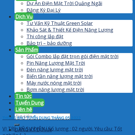
Dự Án Điện Mặt Trời Quảng Ngãi
Đăng Ký Đại Lý
Dịch Vụ
Tư Vấn Kỹ Thuật Green Solar
Khảo Sát & Thiết Kế Điện Năng Lượng
Thi công lắp đặt
Bảo trì – bảo dưỡng
Sản Phẩm
Gói Combo lắp đặt trọn gói điện mặt trời
Pin Năng Lượng Mặt Trời
Đèn năng lượng mặt trời
Biến tần năng lượng mặt trời
Máy nước nóng mặt trời
Bơm năng lượng mặt trời
Tin tức
Tuyển Dụng
Liên hệ
Search
THÔNG BÁO TUYỂN DỤNG THÁNG 05-2022
for:
VỊ TRÍ : KỸ SƯ ĐIỆN.. Số lượng : 02 người. Yêu cầu: Tốt
ĐĂNG KÝ DỰ ÁN