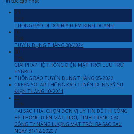
Tin tức cập nhật
24
Th2
THÔNG BÁO DI DỜI ĐỊA ĐIỂM KINH DOANH
16
Th8
TUYỂN DỤNG THÁNG 08/2024
20
Th5
GIẢI PHÁP HỆ THỐNG ĐIỆN MẶT TRỜI LƯU TRỮ
HYBRID
THÔNG BÁO TUYỂN DỤNG THÁNG 05-2022
GREEN SOLAR THÔNG BÁO TUYỂN DỤNG KỸ SƯ
ĐIỆN THÁNG 10/2021
22
Th9
TẠI SAO PHẢI CHỌN ĐƠN VỊ UY TÍN ĐỂ THI CÔNG
HỆ THỐNG ĐIỆN MẶT TRỜI, TÌNH TRẠNG CÁC
CÔNG TY NĂNG LƯỢNG MẶT TRỜI RA SAO SAU
NGÀY 31/12/2020 ?